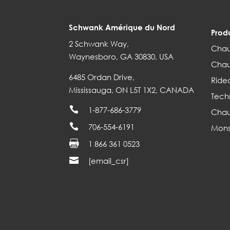
Schwank Amérique du Nord
Produ
2 Schwank Way,
Chau
Waynesboro, GA 30830, USA
Chau
6485 Ordan Drive,
Ridea
Mississauga, ON L5T 1X2, CANADA
Tech

1-877-686-3779
Chau

706-554-6191
Mons

1 866 361 0523

[email_csr]