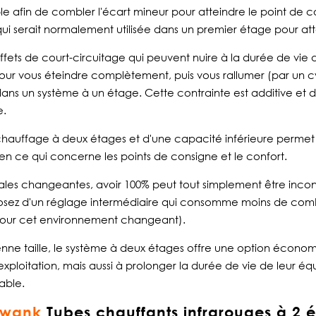
le afin de combler l'écart mineur pour atteindre le point de 
qui serait normalement utilisée dans un premier étage pour att
effets de court-circuitage qui peuvent nuire à la durée de v
our vous éteindre complètement, puis vous rallumer (par un cy
 dans un système à un étage.
Cette contrainte est additive et
e.
 chauffage à deux étages et d'une capacité inférieure permet 
en ce qui concerne les points de consigne et le confort.
les changeantes, avoir 100% peut tout simplement être incon
osez d'un réglage intermédiaire qui consomme moins de combu
r (pour cet environnement changeant).
nne taille, le système à deux étages offre une option économi
exploitation, mais aussi à prolonger la durée de vie de leur 
able.
hwank
Tubes chauffants infrarouges à 2 