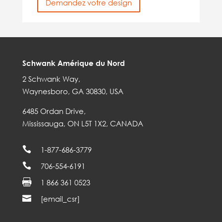
Demandez votre design
Schwank Amérique du Nord
2 Schwank Way,
Waynesboro, GA 30830, USA
6485 Ordan Drive,
Mississauga, ON L5T 1X2, CANADA

1-877-686-3779

706-554-6191

1 866 361 0523

[email_csr]