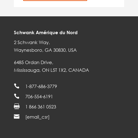
Schwank Amérique du Nord
2 Schwank Way,
Waynesboro, GA 30830, USA
6485 Ordan Drive,
Mississauga, ON L5T 1X2, CANADA

1-877-686-3779

706-554-6191

1 866 361 0523

[email_csr]