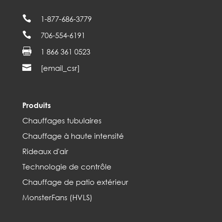

1-877-686-3779

706-554-6191

1 866 361 0523

[email_csr]
Produits
Chauffages tubulaires
Chauffage à haute intensité
Rideaux d'air
Technologie de contrôle
Chauffage de patio extérieur
MonsterFans (HVLS)