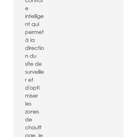
contrôl
e
intellige
nt qui
permet
à la
directio
n du
site de
surveille
r et
d'opti
miser
les
zones
de
chauff
age, le