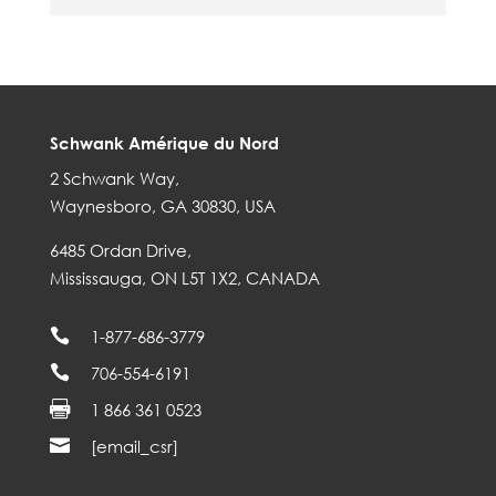
Schwank Amérique du Nord
2 Schwank Way,
Waynesboro, GA 30830, USA
6485 Ordan Drive,
Mississauga, ON L5T 1X2, CANADA

1-877-686-3779

706-554-6191

1 866 361 0523

[email_csr]