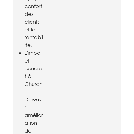
confort
des
clients
et la
rentabil
ité.
L'impa
ct
concre
t à
Church
ill
Downs
:
amélior
ation
de