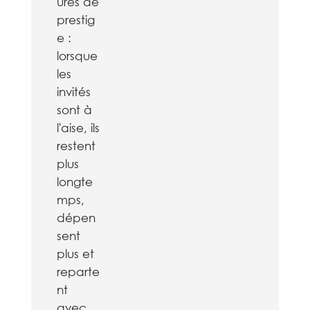
ures de
prestig
e :
lorsque
les
invités
sont à
l'aise, ils
restent
plus
longte
mps,
dépen
sent
plus et
reparte
nt
avec