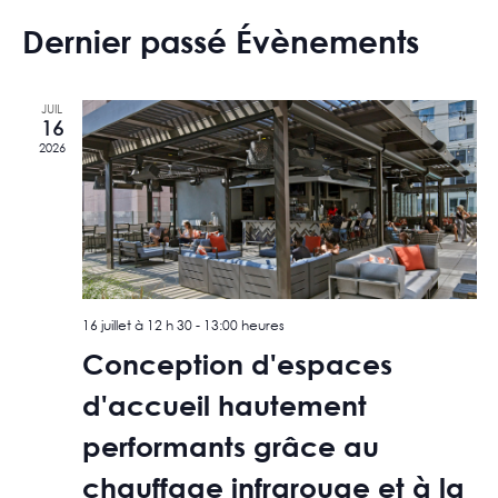
Choisir
Vi
Navig
Dernier passé Évènements
la
Na
pour
date.
les
JUIL
16
reche
2026
et
les
vues
16 juillet à 12 h 30
-
13:00 heures
Conception d'espaces
d'accueil hautement
performants grâce au
chauffage infrarouge et à la