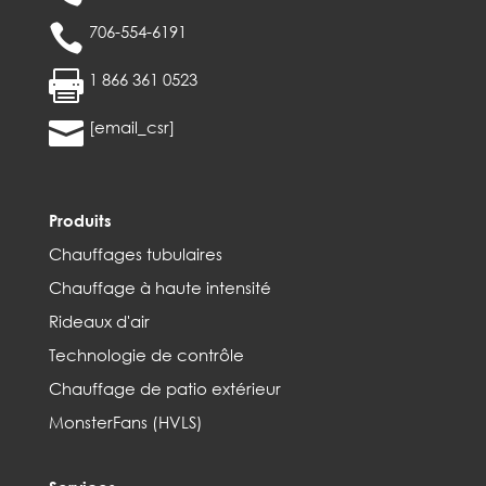

706-554-6191

1 866 361 0523

[email_csr]
Produits
Chauffages tubulaires
Chauffage à haute intensité
Rideaux d'air
Technologie de contrôle
Chauffage de patio extérieur
MonsterFans (HVLS)