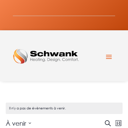
Il n'y a pas de évènements à venir.
Évène
Év
À venir
Recherch
Liste