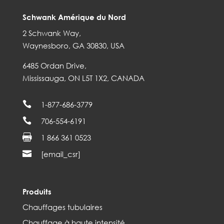
Schwank Amérique du Nord
2 Schwank Way,
Waynesboro, GA 30830, USA
6485 Ordan Drive,
Mississauga, ON L5T 1X2, CANADA

1-877-686-3779

706-554-6191

1 866 361 0523

[email_csr]
Produits
Chauffages tubulaires
Chauffage à haute intensité