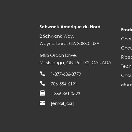
Schwank Amérique du Nord
Produ
2 Schwank Way,
Chau
Waynesboro, GA 30830, USA
Chau
6485 Ordan Drive,
Ridea
Mississauga, ON L5T 1X2, CANADA
Tech

1-877-686-3779
Chau

706-554-6191
Mons

1 866 361 0523

[email_csr]