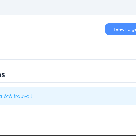
Télécharg
es
 été trouvé !