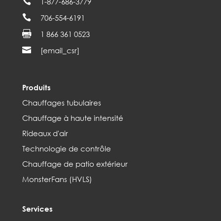

1-877-686-3779

706-554-6191

1 866 361 0523

[email_csr]
Produits
Chauffages tubulaires
Chauffage à haute intensité
Rideaux d'air
Technologie de contrôle
Chauffage de patio extérieur
MonsterFans (HVLS)
Services