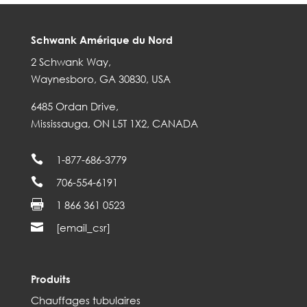
Schwank Amérique du Nord
2 Schwank Way,
Waynesboro, GA 30830, USA
6485 Ordan Drive,
Mississauga, ON L5T 1X2, CANADA

1-877-686-3779

706-554-6191

1 866 361 0523

[email_csr]
Produits
Chauffages tubulaires