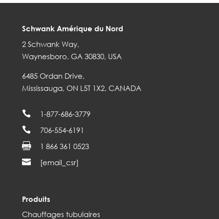
Schwank Amérique du Nord
2 Schwank Way,
Waynesboro, GA 30830, USA
6485 Ordan Drive,
Mississauga, ON L5T 1X2, CANADA

1-877-686-3779

706-554-6191

1 866 361 0523

[email_csr]
Produits
Chauffages tubulaires