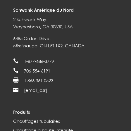
Schwank Amérique du Nord
2 Schwank Way,
Waynesboro, GA 30830, USA
6485 Ordan Drive,
Mississauga, ON L5T 1X2, CANADA

1-877-686-3779

706-554-6191

1 866 361 0523

[email_csr]
Produits
Chauffages tubulaires
Chauffage à haute intensité