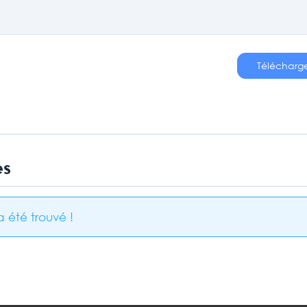
Télécharg
es
 été trouvé !