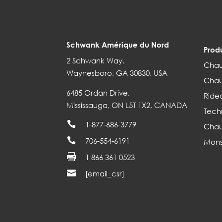
Schwank Amérique du Nord
Produ
2 Schwank Way,
Chau
Waynesboro, GA 30830, USA
Chau
6485 Ordan Drive,
Ridea
Mississauga, ON L5T 1X2, CANADA
Tech

1-877-686-3779
Chau

706-554-6191
Mons

1 866 361 0523

[email_csr]